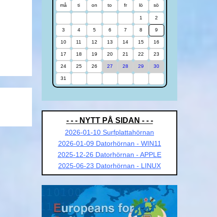
må
ti
on
to
fr
lö
sö
1
2
3
4
5
6
7
8
9
10
11
12
13
14
15
16
17
18
19
20
21
22
23
24
25
26
27
28
29
30
31
- - - NYTT PÅ SIDAN - - -
2026-01-10 Surfplattahörnan
2026-01-09 Datorhörnan - WIN11
2025-12-26 Datorhörnan - APPLE
2025-06-23 Datorhörnan - LINUX