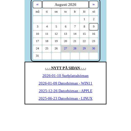
«
»
Augusti 2026
må
ti
on
to
fr
lö
sö
1
2
3
4
5
6
7
8
9
10
11
12
13
14
15
16
17
18
19
20
21
22
23
24
25
26
27
28
29
30
31
- - - NYTT PÅ SIDAN - - -
2026-01-10 Surfplattahörnan
2026-01-09 Datorhörnan - WIN11
2025-12-26 Datorhörnan - APPLE
2025-06-23 Datorhörnan - LINUX