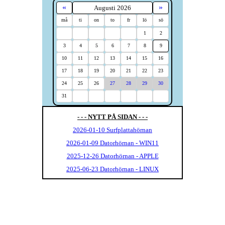
«
»
Augusti 2026
må
ti
on
to
fr
lö
sö
1
2
3
4
5
6
7
8
9
10
11
12
13
14
15
16
17
18
19
20
21
22
23
24
25
26
27
28
29
30
31
- - - NYTT PÅ SIDAN - - -
2026-01-10 Surfplattahörnan
2026-01-09 Datorhörnan - WIN11
2025-12-26 Datorhörnan - APPLE
2025-06-23 Datorhörnan - LINUX